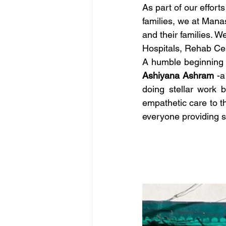
As part of our effort
families, we at Manas
and their families. W
Hospitals, Rehab Cen
A humble beginning wa
Ashiyana
Ashram 
-a
doing stellar work 
empathetic care to t
everyone providing 