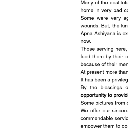
Many of the destitut
home in very bad con
Some were very agg
wounds. But, the kin
Apna Ashiyana is exe
now. 
Those serving here, 
feed them by their 
because of their ment
At present more than
It has been a privil
By the blessings 
opportunity to provid
Some pictures from ou
We offer our sincer
commendable service 
empower them to do 