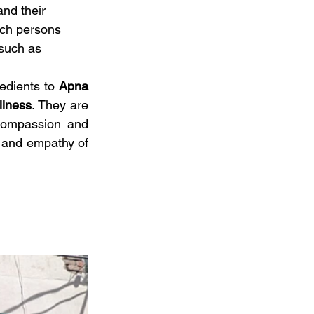
and their 
uch persons 
 such as 
edients to 
Apna 
llness
. They are 
compassion and 
 and empathy of 