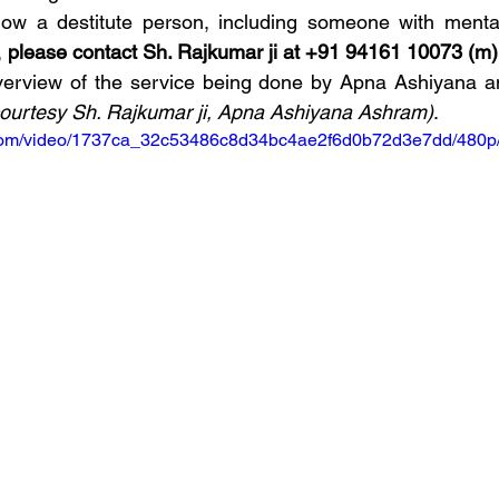
ow a destitute person, including someone with mental 
 
please contact Sh. Rajkumar ji at +91 94161 10073 (m)
verview of the service being done by Apna Ashiyana and
courtesy Sh. Rajkumar ji, Apna Ashiyana Ashram)
.
ic.com/video/1737ca_32c53486c8d34bc4ae2f6d0b72d3e7dd/480p/