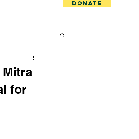
DONATE
Log In
 Mitra
l for