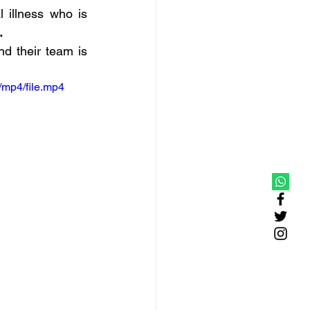
illness who is 
.
 their team is 
mp4/file.mp4