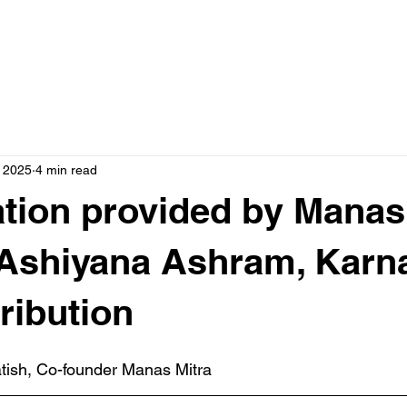
me
About Us
Projects
News
Contact
Shop
, 2025
4 min read
ation provided by Manas
Ashiyana Ashram, Karna
ribution
tish, Co-founder Manas Mitra