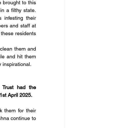
brought to this 
a filthy state. 
nfesting their 
rs and staff at 
these residents 
 clean them and 
le and hit them 
 inspirational.
Trust had the 
1st April 2025.
them for their 
hna continue to 