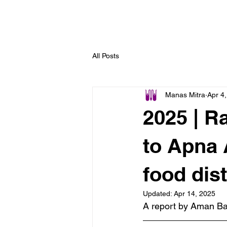
MANAS MITRA
Ho
All Posts
Manas Mitra
Apr 4
2025 | R
to Apna 
food dist
Updated:
Apr 14, 2025
A report by Aman Ba